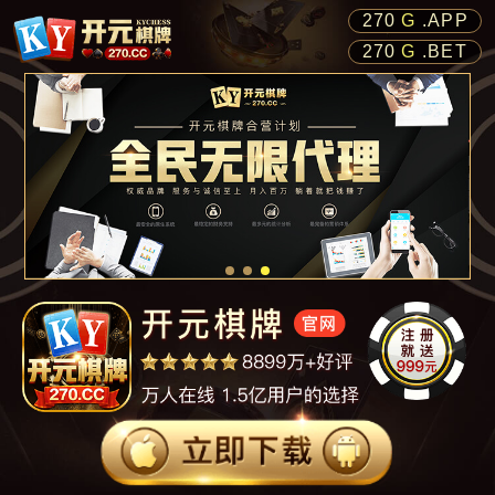
270
H
.APP
270
H
.BET