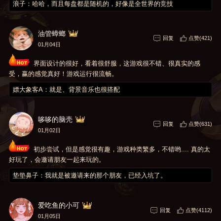
浪子：哈哈，而且每盘都是随机的，好像是全世界的竞技
油管蟑螂
回复
点赞(421)
01月04日
界面设计的很好，看着很舒服，这游戏很不错、很真实的感
受，赢的感觉真好！游戏运行很流畅。
嫖大象客A：就是、背景音乐也很搭配
哆哆的脑壳
回复
点赞(631)
01月02日
初步尝试，但是感觉很有趣，游戏种类繁多，不错哟.... 真的太
好玩了，会邀请朋友一起来玩的。
垫垫鼻子：我就是被邀请来的那个朋友，已经入坑了。
爱吃鱼的小可
回复
点赞(4112)
01月05日