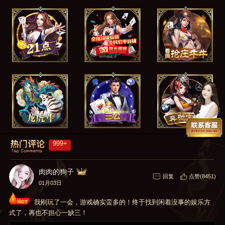
999+
肉肉的狗子
回复
点赞(8451)
01月03日
我刚玩了一会，游戏确实蛮多的！终于找到闲着没事的娱乐方
式了，再也不担心一缺三！